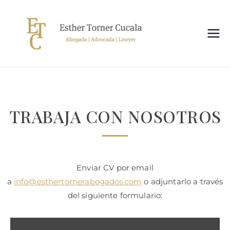
Esthe
Despacho de
Abogados en
r
Castellón de la
Plana
Torne
TRABAJA CON NOSOTROS
r
Abog
Enviar CV por email
ados
a
info@esthertornerabogados.com
o adjuntarlo a través
del siguiente formulario: