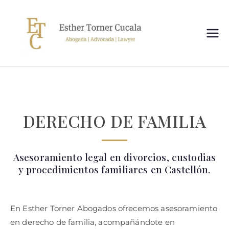
Esthe
Despacho de
Abogados en
r
Castellón de la
Plana
Torne
DERECHO DE FAMILIA
r
Abog
Asesoramiento legal en divorcios, custodias
y procedimientos familiares en Castellón.
ados
En Esther Torner Abogados ofrecemos asesoramiento
en derecho de familia, acompañándote en