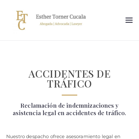
Esthe
Despacho de
Abogados en
r
Castellón de la
Plana
Torne
ACCIDENTES DE
r
TRÁFICO
Abog
ados
Reclamación de indemnizaciones y
asistencia legal en accidentes de tráfico.
Nuestro despacho ofrece asesoramiento legal en